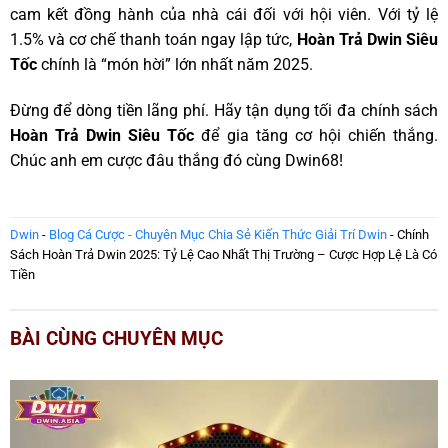
cam kết đồng hành của nhà cái đối với hội viên. Với tỷ lệ
1.5% và cơ chế thanh toán ngay lập tức,
Hoàn Trả Dwin Siêu
Tốc
chính là “món hời” lớn nhất năm 2025.
Đừng để dòng tiền lãng phí. Hãy tận dụng tối đa chính sách
Hoàn Trả Dwin Siêu Tốc
để gia tăng cơ hội chiến thắng.
Chúc anh em cược đâu thắng đó cùng Dwin68!
Dwin
-
Blog Cá Cược - Chuyên Mục Chia Sẻ Kiến Thức Giải Trí Dwin
-
Chính
Sách Hoàn Trả Dwin 2025: Tỷ Lệ Cao Nhất Thị Trường – Cược Hợp Lệ Là Có
Tiền
BÀI CÙNG CHUYÊN MỤC