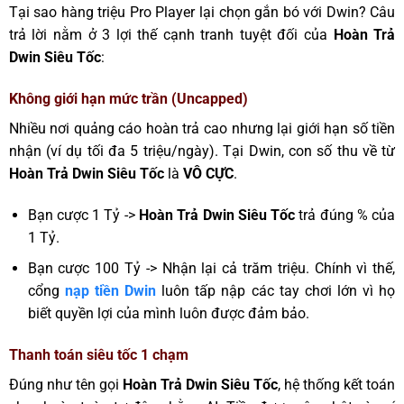
Tại sao hàng triệu Pro Player lại chọn gắn bó với Dwin? Câu
trả lời nằm ở 3 lợi thế cạnh tranh tuyệt đối của
Hoàn Trả
Dwin Siêu Tốc
:
Không giới hạn mức trần (Uncapped)
Nhiều nơi quảng cáo hoàn trả cao nhưng lại giới hạn số tiền
nhận (ví dụ tối đa 5 triệu/ngày). Tại Dwin, con số thu về từ
Hoàn Trả Dwin Siêu Tốc
là
VÔ CỰC
.
Bạn cược 1 Tỷ ->
Hoàn Trả Dwin Siêu Tốc
trả đúng % của
1 Tỷ.
Bạn cược 100 Tỷ -> Nhận lại cả trăm triệu. Chính vì thế,
cổng
nạp tiền Dwin
luôn tấp nập các tay chơi lớn vì họ
biết quyền lợi của mình luôn được đảm bảo.
Thanh toán siêu tốc 1 chạm
Đúng như tên gọi
Hoàn Trả Dwin Siêu Tốc
, hệ thống kết toán