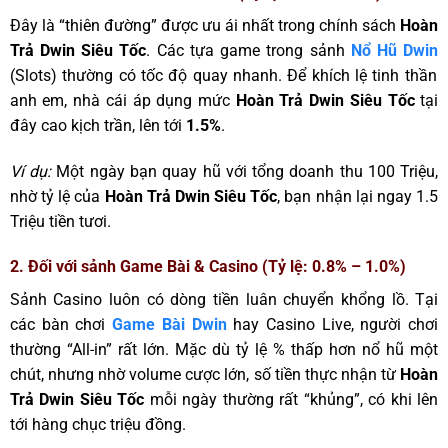
Đây là “thiên đường” được ưu ái nhất trong chính sách
Hoàn
Trả Dwin Siêu Tốc
. Các tựa game trong sảnh
Nổ Hũ Dwin
(Slots) thường có tốc độ quay nhanh. Để khích lệ tinh thần
anh em, nhà cái áp dụng mức
Hoàn Trả Dwin Siêu Tốc
tại
đây cao kịch trần, lên tới
1.5%
.
Ví dụ:
Một ngày bạn quay hũ với tổng doanh thu 100 Triệu,
nhờ tỷ lệ của
Hoàn Trả Dwin Siêu Tốc
, bạn nhận lại ngay 1.5
Triệu tiền tươi.
2. Đối với sảnh Game Bài & Casino (Tỷ lệ: 0.8% – 1.0%)
Sảnh Casino luôn có dòng tiền luân chuyển khổng lồ. Tại
các bàn chơi
Game Bài Dwin
hay Casino Live, người chơi
thường “All-in” rất lớn. Mặc dù tỷ lệ % thấp hơn nổ hũ một
chút, nhưng nhờ volume cược lớn, số tiền thực nhận từ
Hoàn
Trả Dwin Siêu Tốc
mỗi ngày thường rất “khủng”, có khi lên
tới hàng chục triệu đồng.