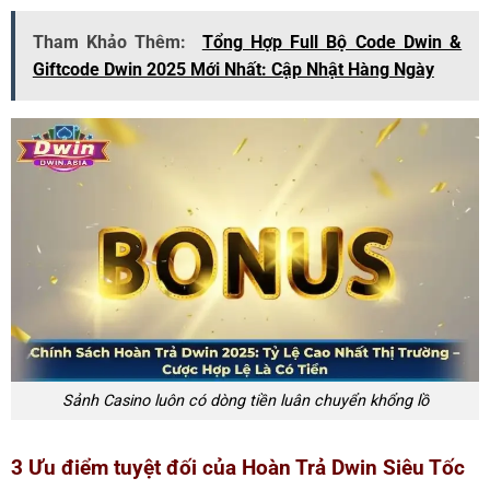
Tham Khảo Thêm:
Tổng Hợp Full Bộ Code Dwin &
Giftcode Dwin 2025 Mới Nhất: Cập Nhật Hàng Ngày
Sảnh Casino luôn có dòng tiền luân chuyển khổng lồ
3 Ưu điểm tuyệt đối của Hoàn Trả Dwin Siêu Tốc