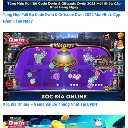
Tổng Hợp Full Bộ Code Dwin & Giftcode Dwin 2025 Mới Nhất: Cập
Nhật Hàng Ngày
Xóc Đĩa Online – Game Bài Dễ Thắng Nhất Tại DWIN