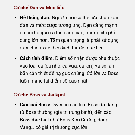
Cơ chế Đạn và Mục tiêu
Hệ thống đạn:
Người chơi có thể lựa chọn loại
đạn và mức cược tương ứng. Đạn càng mạnh,
cơ hội hạ gục cá lớn càng cao, nhưng chi phí
cũng lớn hơn. Tầm quan trọng là phải sử dụng
đạn chính xác theo kích thước mục tiêu.
Cách tính điểm:
Điểm số nhận được phụ thuộc
vào loại cá (cá nhỏ, cá vừa, cá lớn) và số lần
bắn cần thiết để hạ gục chúng. Cá lớn và Boss
luôn mang lại điểm số cao nhất.
Cơ chế Boss và Jackpot
Các loại Boss:
Dwin có các loại Boss đa dạng
từ Boss thường (giá trị trung bình), đến các
Boss đặc biệt như Boss Kim Cương, Rồng
Vàng… có giá trị thưởng cực lớn.