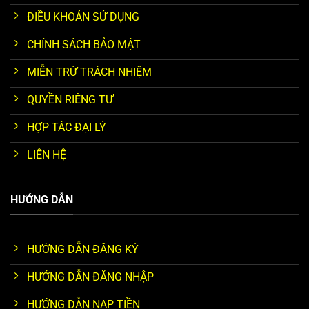
ĐIỀU KHOẢN SỬ DỤNG
CHÍNH SÁCH BẢO MẬT
MIỄN TRỪ TRÁCH NHIỆM
QUYỀN RIÊNG TƯ
HỢP TÁC ĐẠI LÝ
LIÊN HỆ
HƯỚNG DẪN
HƯỚNG DẪN ĐĂNG KÝ
HƯỚNG DẪN ĐĂNG NHẬP
HƯỚNG DẪN NẠP TIỀN