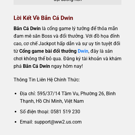
Lời Kết Về Bắn Cá Dwin
Bắn Cá Dwin
là cổng game lý tưởng để thỏa mãn
đam mê săn Boss và đổi thưởng. Với đồ họa đỉnh
cao, cơ chế Jackpot hấp dẫn và sự uy tín tuyệt đối
từ
Cổng game bài đổi thưởng
Dwin
, đây là sân
chơi không thể bỏ qua. Đăng ký tài khoản và khám
phá
Bắn Cá Dwin
ngay hôm nay!
Thông Tin Liên Hệ Chính Thức:
Địa chỉ: 595/37/14 Tầm Vu, Phường 26, Bình
Thạnh, Hồ Chí Minh, Việt Nam
Số điện thoại: 0581 519 230
Email:
support@ww2.us.com