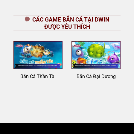
CÁC GAME BẮN CÁ TẠI DWIN
ĐƯỢC YÊU THÍCH
Bắn Cá Thần Tài
Bắn Cá Đại Dương