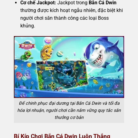
Cơ chế Jackpot:
Jackpot trong
Bắn Cá Dwin
thường được kích hoạt ngẫu nhiên, đặc biệt khi
người chơi săn thành công các loại Boss
khủng.
Để chinh phục đại dương tại Bắn Cá Dwin và tối đa
hóa lợi nhuận, người chơi cần nắm vững quy tắc săn
thưởng cơ bản
Bí Kíp Chơi Bắn Cá Dwin Luôn Thắng