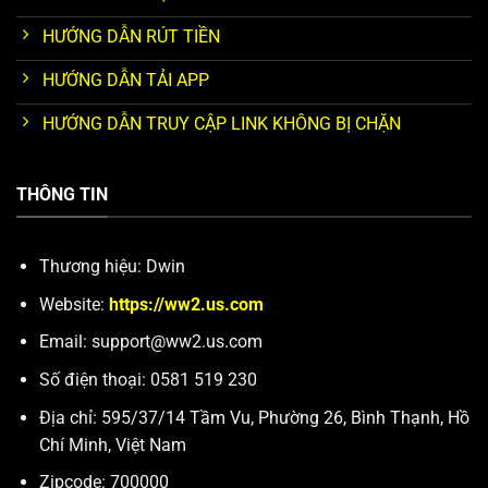
HƯỚNG DẪN RÚT TIỀN
HƯỚNG DẪN TẢI APP
HƯỚNG DẪN TRUY CẬP LINK KHÔNG BỊ CHẶN
THÔNG TIN
Thương hiệu: Dwin
Website:
https://ww2.us.com
Email:
support@ww2.us.com
Số điện thoại: 0581 519 230
Địa chỉ: 595/37/14 Tầm Vu, Phường 26, Bình Thạnh, Hồ
Chí Minh, Việt Nam
Zipcode: 700000