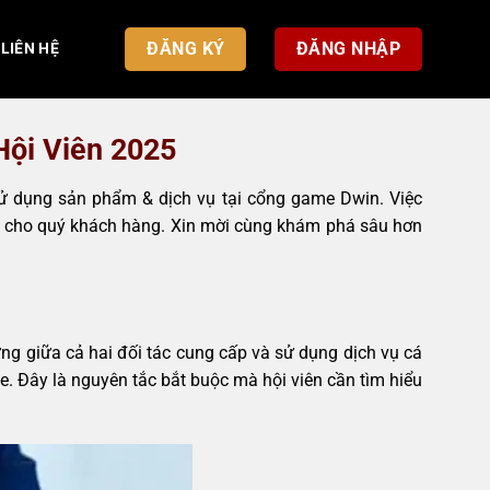
ĐĂNG KÝ
ĐĂNG NHẬP
LIÊN HỆ
Hội Viên 2025
sử dụng sản phẩm & dịch vụ tại cổng game Dwin. Việc
iên cho quý khách hàng. Xin mời cùng khám phá sâu hơn
ng giữa cả hai đối tác cung cấp và sử dụng dịch vụ cá
. Đây là nguyên tắc bắt buộc mà hội viên cần tìm hiểu