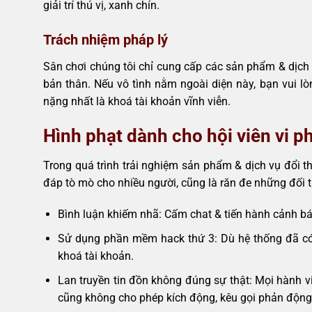
giải trí thú vị, xanh chín.
Trách nhiệm pháp lý
Sân chơi chúng tôi chỉ cung cấp các sản phẩm & dịch 
bản thân. Nếu vô tình nằm ngoài diện này, bạn vui lò
nặng nhất là khoá tài khoản vĩnh viễn.
Hình phạt dành cho hội viên vi 
Trong quá trình trải nghiệm sản phẩm & dịch vụ đổi
đáp tò mò cho nhiều người, cũng là răn đe những đối t
Bình luận khiếm nhã: Cấm chat & tiến hành cảnh báo 
Sử dụng phần mềm hack thứ 3: Dù hệ thống đã có c
khoá tài khoản.
Lan truyền tin đồn không đúng sự thật: Mọi hành v
cũng không cho phép kích động, kêu gọi phản động 