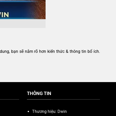
dung, bạn sẽ nắm rõ hơn kiến thức & thông tin bổ ích.
THÔNG TIN
Thương hiệu: Dwin