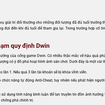
vụ giải trí đổi thưởng cho những đối tượng đã đủ tuổi trưởng t
ng đợi đến khi đủ tuổi để tham gia lại. Trong trường hợp cố t
phạm quy định Dwin
 thưởng của cổng game Dwin. Có nhiều thắc mắc về hậu quả ph
ượng có ý đồ phá hoại hình ảnh sân chơi. Dưới đây là một vài 
lần 1. Nếu quá 3 lần tài khoản sẽ bị khóa vĩnh viễn.
hức năng tự động Anti-Cheat, tuy nhiên nếu phát hiện người 
i sử dụng tính năng bình luận để lan truyền tin đồn ảnh hưởng
chống phá chính trị.