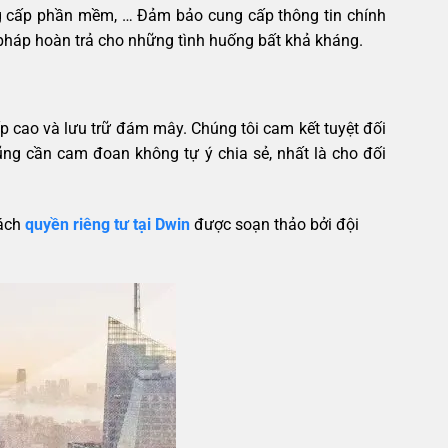
ng cấp phần mềm, … Đảm bảo cung cấp thông tin chính
n pháp hoàn trả cho những tình huống bất khả kháng.
ấp cao và lưu trữ đám mây. Chúng tôi cam kết tuyệt đối
ũng cần cam đoan không tự ý chia sẻ, nhất là cho đối
sách
quyền riêng tư tại Dwin
được soạn thảo bởi đội