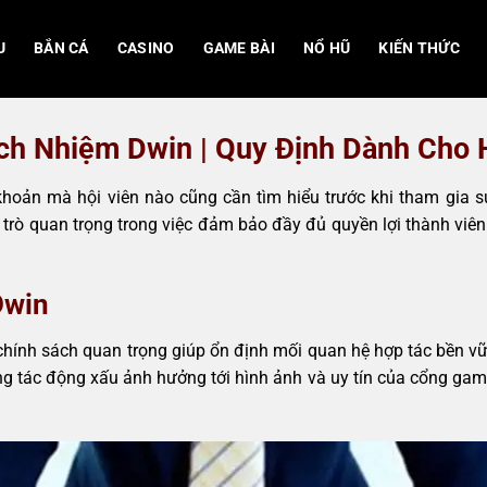
U
BẮN CÁ
CASINO
GAME BÀI
NỔ HŨ
KIẾN THỨC
ch Nhiệm Dwin | Quy Định Dành Cho 
khoản mà hội viên nào cũng cần tìm hiểu trước khi tham gia 
ai trò quan trọng trong việc đảm bảo đầy đủ quyền lợi thành v
Dwin
chính sách quan trọng giúp ổn định mối quan hệ hợp tác bền vữ
g tác động xấu ảnh hưởng tới hình ảnh và uy tín của cổng game