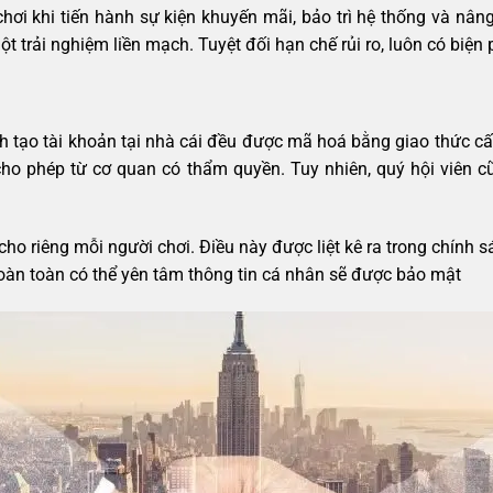
hơi khi tiến hành sự kiện khuyến mãi, bảo trì hệ thống và nâ
ột trải nghiệm liền mạch. Tuyệt đối hạn chế rủi ro, luôn có biệ
ành tạo tài khoản tại nhà cái đều được mã hoá bằng giao thức c
 cho phép từ cơ quan có thẩm quyền. Tuy nhiên, quý hội viên c
ho riêng mỗi người chơi. Điều này được liệt kê ra trong chính 
oàn toàn có thể yên tâm thông tin cá nhân sẽ được bảo mật