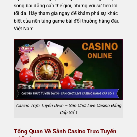
sòng bài đẳng cấp thế giới, nhưng với sự tiện lợi
tối đa. Hãy tham gia ngay để khám phá sự khác
biệt của nền tảng game bài đổi thưởng hàng đầu
Việt Nam.
Casino Trực Tuyến Dwin – Sân Chơi Live Casino Đẳng
Cấp Số 1
Tổng Quan Về Sảnh Casino Trực Tuyến