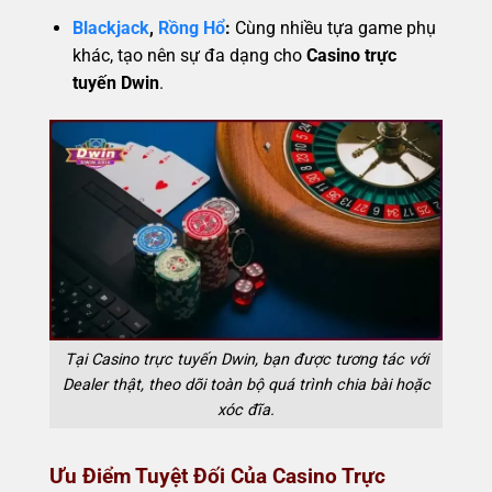
Blackjack
,
Rồng Hổ
:
Cùng nhiều tựa game phụ
khác, tạo nên sự đa dạng cho
Casino trực
tuyến Dwin
.
Tại Casino trực tuyến Dwin, bạn được tương tác với
Dealer thật, theo dõi toàn bộ quá trình chia bài hoặc
xóc đĩa.
Ưu Điểm Tuyệt Đối Của Casino Trực