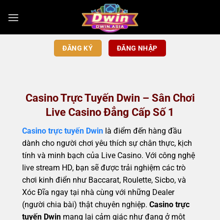
ĐĂNG KÝ
ĐĂNG NHẬP
Casino Trực Tuyến Dwin – Sân Chơi
Live Casino Đẳng Cấp Số 1
Casino trực tuyến Dwin
là điểm đến hàng đầu
dành cho người chơi yêu thích sự chân thực, kịch
tính và minh bạch của Live Casino. Với công nghệ
live stream HD, bạn sẽ được trải nghiệm các trò
chơi kinh điển như Baccarat, Roulette, Sicbo, và
Xóc Đĩa ngay tại nhà cùng với những Dealer
(người chia bài) thật chuyên nghiệp.
Casino trực
tuyến Dwin
mang lại cảm giác như đang ở một