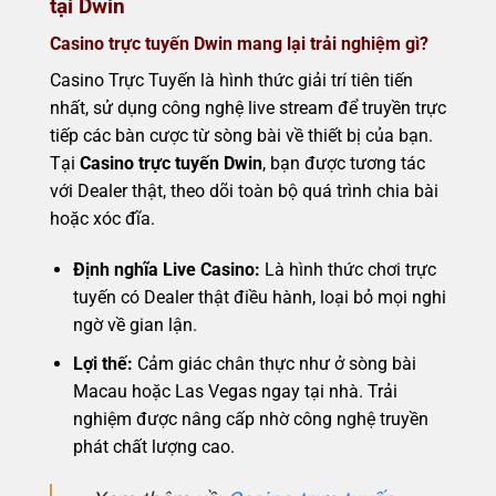
tại Dwin
Casino trực tuyến Dwin mang lại trải nghiệm gì?
Casino Trực Tuyến là hình thức giải trí tiên tiến
nhất, sử dụng công nghệ live stream để truyền trực
tiếp các bàn cược từ sòng bài về thiết bị của bạn.
Tại
Casino trực tuyến Dwin
, bạn được tương tác
với Dealer thật, theo dõi toàn bộ quá trình chia bài
hoặc xóc đĩa.
Định nghĩa Live Casino:
Là hình thức chơi trực
tuyến có Dealer thật điều hành, loại bỏ mọi nghi
ngờ về gian lận.
Lợi thế:
Cảm giác chân thực như ở sòng bài
Macau hoặc Las Vegas ngay tại nhà. Trải
nghiệm được nâng cấp nhờ công nghệ truyền
phát chất lượng cao.