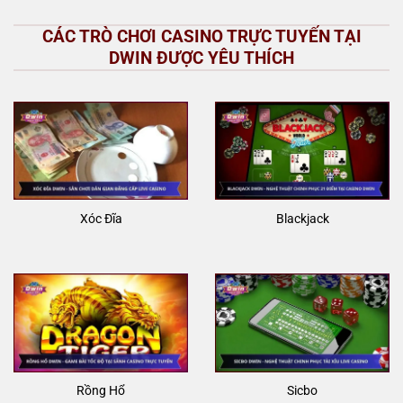
CÁC TRÒ CHƠI CASINO TRỰC TUYẾN TẠI
DWIN ĐƯỢC YÊU THÍCH
Xóc Đĩa
Blackjack
Rồng Hổ
Sicbo