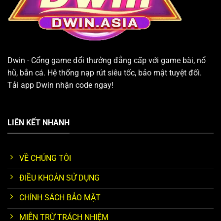
Dwin - Cổng game đổi thưởng đẳng cấp với game bài, nổ
hũ, bắn cá. Hệ thống nạp rút siêu tốc, bảo mật tuyệt đối.
Tải app Dwin nhận code ngay!
LIÊN KẾT NHANH
VỀ CHÚNG TÔI
ĐIỀU KHOẢN SỬ DỤNG
CHÍNH SÁCH BẢO MẬT
MIỄN TRỪ TRÁCH NHIỆM