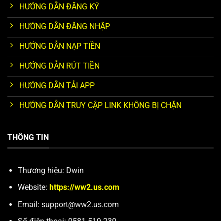
HƯỚNG DẪN ĐĂNG KÝ
HƯỚNG DẪN ĐĂNG NHẬP
HƯỚNG DẪN NẠP TIỀN
HƯỚNG DẪN RÚT TIỀN
HƯỚNG DẪN TẢI APP
HƯỚNG DẪN TRUY CẬP LINK KHÔNG BỊ CHẶN
THÔNG TIN
Thương hiệu: Dwin
Website:
https://ww2.us.com
Email:
support@ww2.us.com