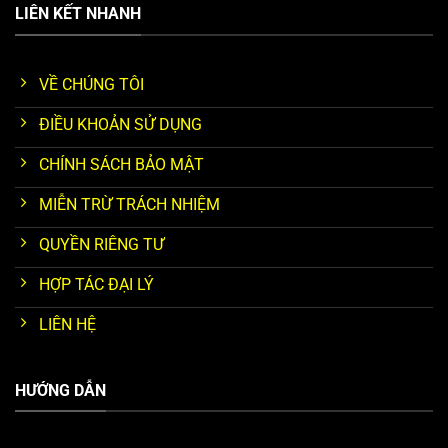
LIÊN KẾT NHANH
VỀ CHÚNG TÔI
ĐIỀU KHOẢN SỬ DỤNG
CHÍNH SÁCH BẢO MẬT
MIỄN TRỪ TRÁCH NHIỆM
QUYỀN RIÊNG TƯ
HỢP TÁC ĐẠI LÝ
LIÊN HỆ
HƯỚNG DẪN