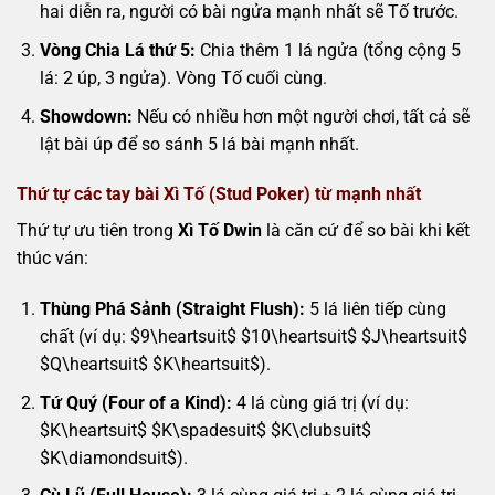
hai diễn ra, người có bài ngửa mạnh nhất sẽ Tố trước.
Vòng Chia Lá thứ 5:
Chia thêm 1 lá ngửa (tổng cộng 5
lá: 2 úp, 3 ngửa). Vòng Tố cuối cùng.
Showdown:
Nếu có nhiều hơn một người chơi, tất cả sẽ
lật bài úp để so sánh 5 lá bài mạnh nhất.
Thứ tự các tay bài Xì Tố (Stud Poker) từ mạnh nhất
Thứ tự ưu tiên trong
Xì Tố Dwin
là căn cứ để so bài khi kết
thúc ván:
Thùng Phá Sảnh (Straight Flush):
5 lá liên tiếp cùng
chất (ví dụ: $9\heartsuit$ $10\heartsuit$ $J\heartsuit$
$Q\heartsuit$ $K\heartsuit$).
Tứ Quý (Four of a Kind):
4 lá cùng giá trị (ví dụ:
$K\heartsuit$ $K\spadesuit$ $K\clubsuit$
$K\diamondsuit$).