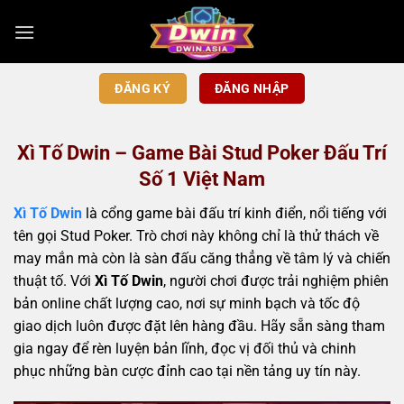
ĐĂNG KÝ
ĐĂNG NHẬP
Xì Tố Dwin – Game Bài Stud Poker Đấu Trí
Số 1 Việt Nam
Xì Tố Dwin
là cổng game bài đấu trí kinh điển, nổi tiếng với
tên gọi Stud Poker. Trò chơi này không chỉ là thử thách về
may mắn mà còn là sàn đấu căng thẳng về tâm lý và chiến
thuật tố. Với
Xì Tố Dwin
, người chơi được trải nghiệm phiên
bản online chất lượng cao, nơi sự minh bạch và tốc độ
giao dịch luôn được đặt lên hàng đầu. Hãy sẵn sàng tham
gia ngay để rèn luyện bản lĩnh, đọc vị đối thủ và chinh
phục những bàn cược đỉnh cao tại nền tảng uy tín này.