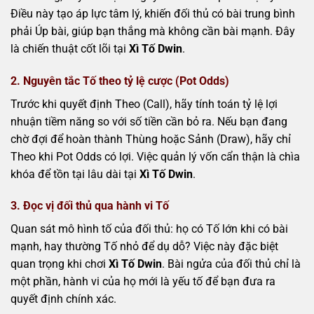
Điều này tạo áp lực tâm lý, khiến đối thủ có bài trung bình
phải Úp bài, giúp bạn thắng mà không cần bài mạnh. Đây
là chiến thuật cốt lõi tại
Xì Tố Dwin
.
2. Nguyên tắc Tố theo tỷ lệ cược (Pot Odds)
Trước khi quyết định Theo (Call), hãy tính toán tỷ lệ lợi
nhuận tiềm năng so với số tiền cần bỏ ra. Nếu bạn đang
chờ đợi để hoàn thành Thùng hoặc Sảnh (Draw), hãy chỉ
Theo khi Pot Odds có lợi. Việc quản lý vốn cẩn thận là chìa
khóa để tồn tại lâu dài tại
Xì Tố Dwin
.
3. Đọc vị đối thủ qua hành vi Tố
Quan sát mô hình tố của đối thủ: họ có Tố lớn khi có bài
mạnh, hay thường Tố nhỏ để dụ dỗ? Việc này đặc biệt
quan trọng khi chơi
Xì Tố Dwin
. Bài ngửa của đối thủ chỉ là
một phần, hành vi của họ mới là yếu tố để bạn đưa ra
quyết định chính xác.